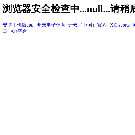
浏览器安全检查中...null...请稍
安博手机版app
|
开云电子体育_开云（中国）官方
|
XC·sports
|
口
|
AB平台
|