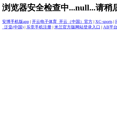
浏览器安全检查中...null...请稍
安博手机版app
|
开云电子体育_开云（中国）官方
|
XC·sports
|
_泛亚(中国)
|
乐竞手机注册
|
米兰官方版网站登录入口
|
AB平